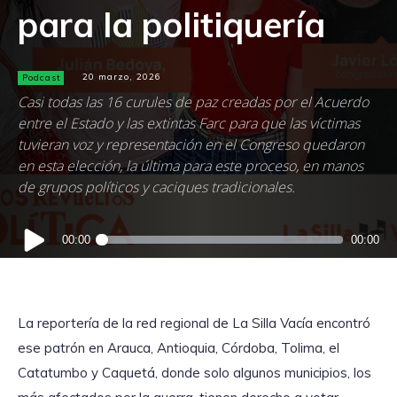
para la politiquería
Podcast
20 marzo, 2026
Casi todas las 16 curules de paz creadas por el Acuerdo
entre el Estado y las extintas Farc para que las víctimas
tuvieran voz y representación en el Congreso quedaron
en esta elección, la última para este proceso, en manos
de grupos políticos y caciques tradicionales.
Reproductor
00:00
00:00
de
audio
La reportería de la red regional de La Silla Vacía encontró
ese patrón en Arauca, Antioquia, Córdoba, Tolima, el
Catatumbo y Caquetá, donde solo algunos municipios, los