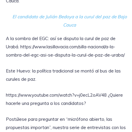
Cauca.
El candidato de Julián Bedoya a la curul del paz de Bajo
Cauca
A la sombra del EGC: así se disputa la curul de paz de
Urabá. https://www.lasillavacia.com/silla-nacional/a-la-
sombra-del-egc-asi-se-disputa-la-curul-de-paz-de-uraba/
Este Huevo: la política tradicional se montó al bus de las
curules de paz.
https://www.youtube.com/watch?v=j0ecL2oAV48 ¿Quiere
hacerle una pregunta a los candidatos?
Postúlese para preguntar en “micrófono abierto, las
propuestas importan”, nuestra serie de entrevistas con los