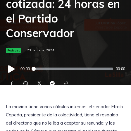
cotizada: 24 horas en
el Partido
Conservador
Podcast
23 febrero, 2024
Reproductor
00:00
00:00
de
audio
La movida tiene varios cálculos internos: el senador Efraín
Cepeda, presidente de la colectividad, tiene el respaldo
del directorio que no le iba a aceptar su renuncia; y los