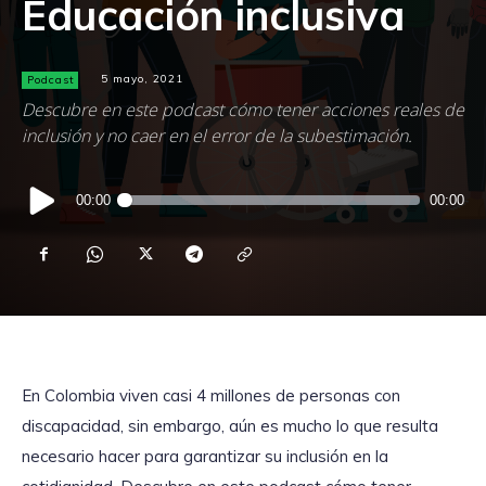
Educación inclusiva
Podcast
5 mayo, 2021
Descubre en este podcast cómo tener acciones reales de
inclusión y no caer en el error de la subestimación.
Reproductor
00:00
00:00
de
audio
En Colombia viven casi 4 millones de personas con
discapacidad, sin embargo, aún es mucho lo que resulta
necesario hacer para garantizar su inclusión en la