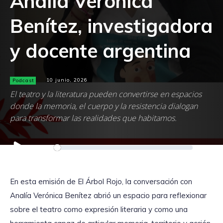
Analía Verónica
Benítez, investigadora
y docente argentina
Podcast
10 junio, 2026
El teatro y la literatura pueden convertirse en espacios
donde la memoria, el cuerpo y la resistencia dialogan
para transformar las realidades que habitamos.
Reproductor
00:00
00:00
de
audio
En esta emisión de El Árbol Rojo, la conversación con
Analía Verónica Benítez abrió un espacio para reflexionar
sobre el teatro como expresión literaria y como una