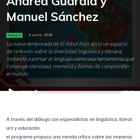
Andrea Guardia y
Manuel Sánchez
Podcast
9 junio, 2026
La nueva temporada de El Árbol Rojo abrió un espacio
de reflexión sobre la diversidad lingüística y literaria,
invitando a pensar el lenguaje como una herramienta que
construye identidad, memoria y formas de comprender
el mundo.
Reproductor
00:00
00:00
de
audio
A través del diálogo con especialistas en lingüística, literat
ura y educación,
el programa propuso una mirada crítica sobre las maneras