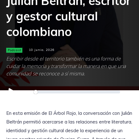
Julián Beltrán, escritor
y gestor cultural
colombiano
Podcast
10 junio, 2026
Escribir desde el territorio también es una forma de
cuidar la memoria y transformar la manera en que una
comunidad se reconoce a sí misma.
Reproductor
00:00
00:00
de
audio
En esta emisión de El Árbol Rojo, la conversación con Julián
Beltrán permitió acercarse a las relaciones entre literatura,
identidad y gestión cultural desde la experiencia de un