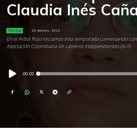
Claudia Inés Cañ
Podcast
20 febrero, 2023
En el Árbol Rojo iniciamos esta temporada conversando con l
Asociación Colombiana de Libreros Independientes (Acli)
Reproductor
00:00
de
audio