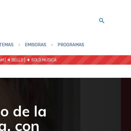
TEMAS
EMISORAS
PROGRAMAS
AM
| 🔈 BELLO
|
🔈 SOLO MÚSICA
io de la
a, con