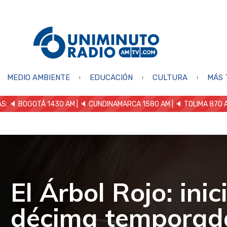
MEDIO AMBIENTE
EDUCACIÓN
CULTURA
MÁS 
S: 🔈
BOGOTÁ 1430 AM
| 🔈 CUNDINAMARCA 1580 AM
| 🔈 TOLIMA 870 
El Árbol Rojo: inic
décima temporad