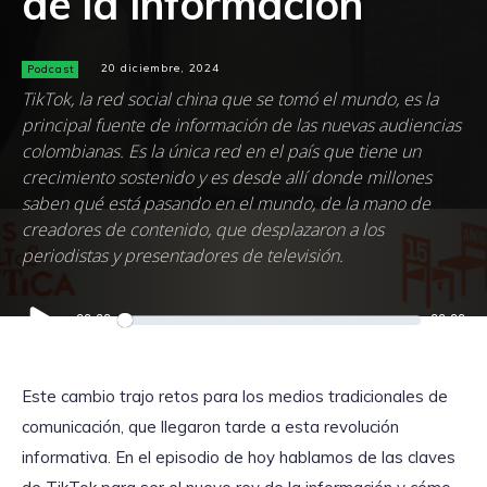
de la información
Podcast
20 diciembre, 2024
TikTok, la red social china que se tomó el mundo, es la
principal fuente de información de las nuevas audiencias
colombianas. Es la única red en el país que tiene un
crecimiento sostenido y es desde allí donde millones
saben qué está pasando en el mundo, de la mano de
creadores de contenido, que desplazaron a los
periodistas y presentadores de televisión.
Reproductor
00:00
00:00
de
audio
Este cambio trajo retos para los medios tradicionales de
comunicación, que llegaron tarde a esta revolución
informativa. En el episodio de hoy hablamos de las claves