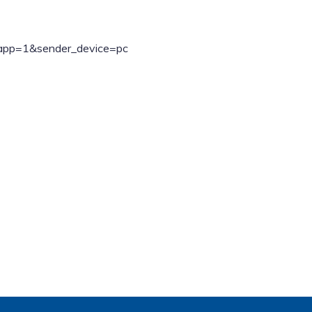
ebapp=1&sender_device=pc