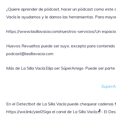
¿Quiere aprender de pódcast, hacer un pódcast como este o
Vacía le ayudamos y le damos las herramientas. Para mayor 
https://www.lasillavacia.com/nuestros-servicios/Un espaci
Huevos Revueltos puede ser suyo, excepto para contenido polí
podcast@lasillavacia.com
Más de La Silla Vacía:Elija ser SúperAmigo. Puede ser part
SuperA
En el Detectbot de La Silla Vacía puede chequear cadenas fal
https://wa.link/yiiei0‎Siga el canal de La Silla Vacía🪑- El