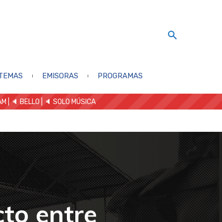
TEMAS
EMISORAS
PROGRAMAS
AM
| 🔈 BELLO
|
🔈 SOLO MÚSICA
cto entre