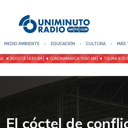
MEDIO AMBIENTE
EDUCACIÓN
CULTURA
MÁS 
S: 🔈
BOGOTÁ 1430 AM
| 🔈 CUNDINAMARCA 1580 AM
| 🔈 TOLIMA 870 
El cóctel de confli