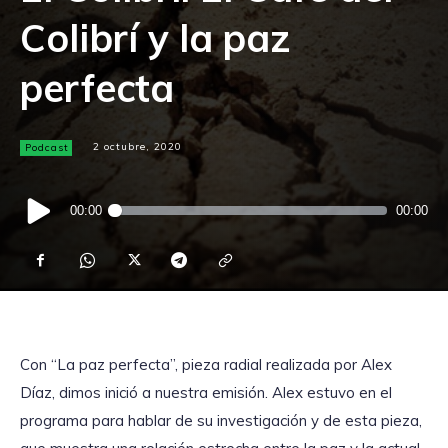
Colibrí y la paz
perfecta
Podcast
2 octubre, 2020
Reproductor
00:00
00:00
de
audio
Con “La paz perfecta”, pieza radial realizada por Alex
Díaz, dimos inició a nuestra emisión. Alex estuvo en el
programa para hablar de su investigación y de esta pieza,