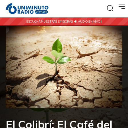
ESCUCHA NUESTRAS EMISORAS:
🔊 AUDIO EN VIVO |
El Colibrí: El Café del