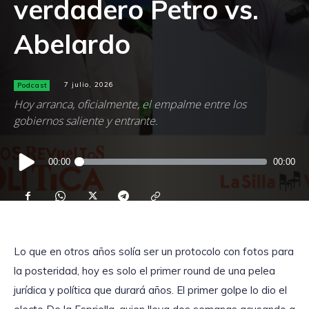
verdadero Petro vs.
Abelardo
Podcast
7 julio, 2026
Hoy arranca, oficialmente, el empalme entre los
gobiernos saliente y entrante.
Reproductor
00:00
00:00
de
audio
Lo que en otros años solía ser un protocolo con fotos para
la posteridad, hoy es solo el primer round de una pelea
jurídica y política que durará años. El primer golpe lo dio el