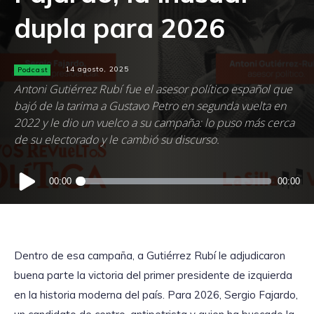
dupla para 2026
Podcast
14 agosto, 2025
Antoni Gutiérrez Rubí fue el asesor político español que
bajó de la tarima a Gustavo Petro en segunda vuelta en
2022 y le dio un vuelco a su campaña: lo puso más cerca
de su electorado y le cambió su discurso.
Reproductor
00:00
00:00
de
audio
Dentro de esa campaña, a Gutiérrez Rubí le adjudicaron
buena parte la victoria del primer presidente de izquierda
en la historia moderna del país. Para 2026, Sergio Fajardo,