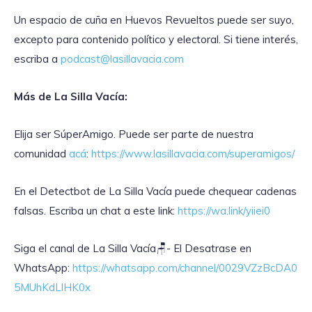
Un espacio de cuña en Huevos Revueltos puede ser suyo,
excepto para contenido político y electoral. Si tiene interés,
escriba a
podcast@lasillavacia.com
Más de La Silla Vacía:
Elija ser SúperAmigo. Puede ser parte de nuestra
comunidad
acá
:
https://www.lasillavacia.com/superamigos/
En el Detectbot de La Silla Vacía puede chequear cadenas
falsas. Escriba un chat a este link:
https://wa.link/yiiei0
‎Siga el canal de La Silla Vacía🪑- El Desatrase en
WhatsApp:
https://whatsapp.com/channel/0029VZzBcDA0
5MUhKdLlHK0x