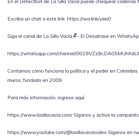
En el Detectbot de La Silla Vacía puede chequear cadenas f
Escriba un chat a este link: https://wa.link/yiiei0‎
Siga el canal de La Silla Vacía🪑- El Desatrase en WhatsAp
https://whatsapp.com/channel/0029VZzBcDA05MUhKdL
Contamos cómo funciona la política y el poder en Colombia.
muros, fundado en 2009.
Para más información, ingrese aquí:
https://www.lasillavacia.com/ Síganos y active la campanita
https://www.youtube.com/@lasillavaciavideo Síganos en nue