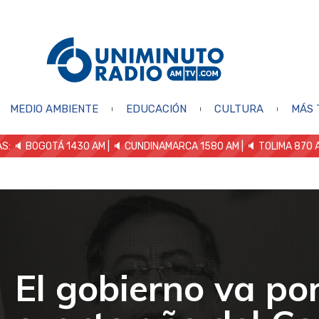
MEDIO AMBIENTE
EDUCACIÓN
CULTURA
MÁS 
S: 🔈
BOGOTÁ 1430 AM
| 🔈 CUNDINAMARCA 1580 AM
| 🔈 TOLIMA 870 
El gobierno va por