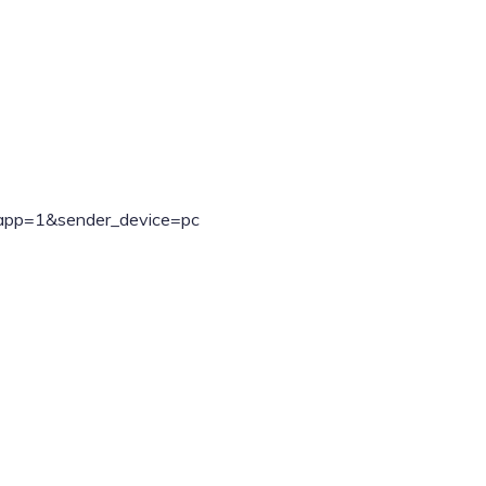
ebapp=1&sender_device=pc