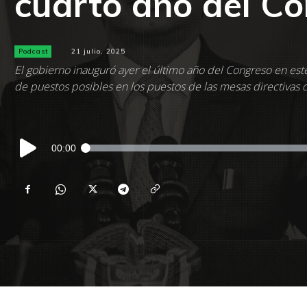
cuarto año del C
Podcast
21 julio, 2025
El gobierno inauguró ayer el último año del Congreso en es
de puestos posibles en los puestos de las mesas directivas
Reproductor
00:00
de
audio