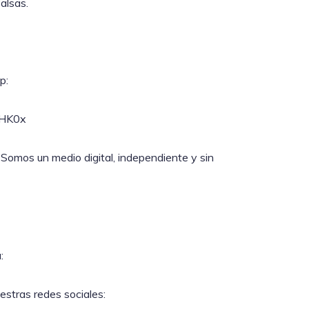
alsas.
p:
lHK0x
 Somos un medio digital, independiente y sin
:
stras redes sociales: