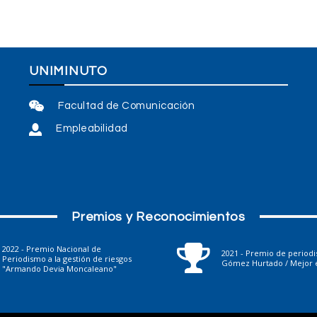
UNIMINUTO
Facultad de Comunicación
Empleabilidad
Premios y Reconocimientos
2022 - Premio Nacional de
2021 - Premio de period
Periodismo a la gestión de riesgos
Gómez Hurtado / Mejor e
"Armando Devia Moncaleano"