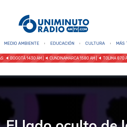
MEDIO AMBIENTE
EDUCACIÓN
CULTURA
MÁS 
S: 🔈
BOGOTÁ 1430 AM
| 🔈 CUNDINAMARCA 1580 AM
| 🔈 TOLIMA 870 
El lado oculto de 