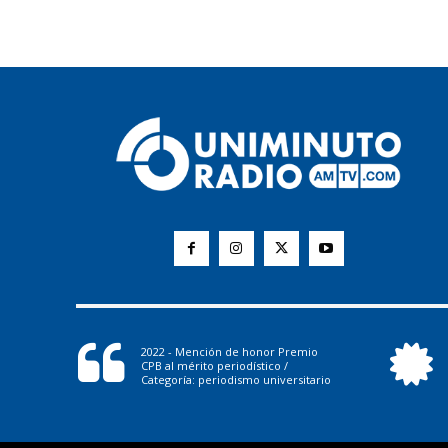
2022 - Mención de honor Premio
CPB al mérito periodístico /
Categoría: periodismo universitario