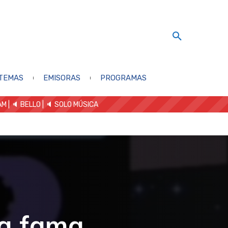
TEMAS
EMISORAS
PROGRAMAS
AM
| 🔈 BELLO
|
🔈 SOLO MÚSICA
la fama