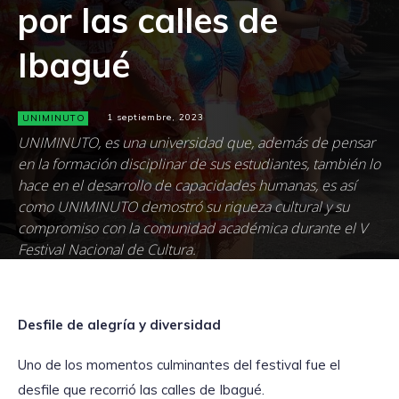
por las calles de
Ibagué
UNIMINUTO
1 septiembre, 2023
UNIMINUTO, es una universidad que, además de pensar
en la formación disciplinar de sus estudiantes, también lo
hace en el desarrollo de capacidades humanas, es así
como UNIMINUTO demostró su riqueza cultural y su
compromiso con la comunidad académica durante el V
Festival Nacional de Cultura.
Desfile de alegría y diversidad
Uno de los momentos culminantes del festival fue el
desfile que recorrió las calles de Ibagué.