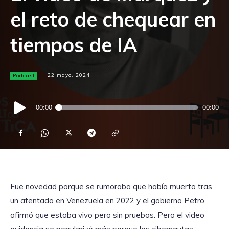
el reto de chequear en
tiempos de IA
Podcast
22 mayo, 2024
Reproductor
00:00
00:00
de
audio
Fue novedad porque se rumoraba que había muerto tras
un atentado en Venezuela en 2022 y el gobierno Petro
afirmó que estaba vivo pero sin pruebas. Pero el video