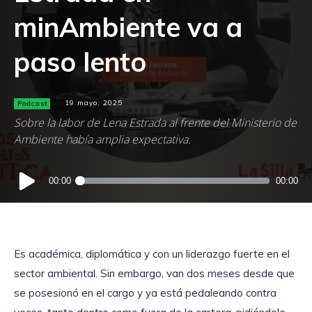
minAmbiente va a
paso lento
Podcast
19 mayo, 2025
Sobre la labor de Lena Estrada al frente del Ministerio de
Ambiente había amplia expectativa.
Reproductor
00:00
00:00
de
audio
Es académica, diplomática y con un liderazgo fuerte en el
sector ambiental. Sin embargo, van dos meses desde que
se posesionó en el cargo y ya está pedaleando contra