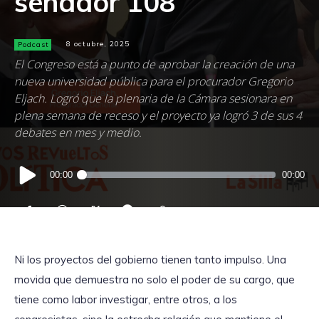
senador 108
Podcast
8 octubre, 2025
El Congreso está a punto de aprobar la creación de una
nueva universidad pública para el procurador Gregorio
Eljach. Logró que la plenaria de la Cámara sesionara en
plena semana de receso y el proyecto ya logró 3 de sus 4
debates en mes y medio.
Reproductor
00:00
00:00
de
audio
Ni los proyectos del gobierno tienen tanto impulso. Una
movida que demuestra no solo el poder de su cargo, que
tiene como labor investigar, entre otros, a los