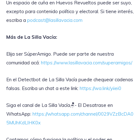
Un espacio de cuña en Huevos Revueltos puede ser suyo,
excepto para contenido político y electoral. Si tiene interés,
escriba a
podcast@lasillavacia.com
Más de La Silla Vacía:
Elija ser SúperAmigo. Puede ser parte de nuestra
comunidad acá:
https://www.lasillavacia.com/superamigos/
En el Detectbot de La Silla Vacía puede chequear cadenas
falsas. Escriba un chat a este link:
https://wa.link/yiiei0
‎Siga el canal de La Silla Vacía🪑- El Desatrase en
WhatsApp:
https://whatsapp.com/channel/0029VZzBcDA0
5MUhKdLlHK0x
Contamos cómo funciona la política y el poder en