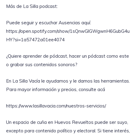
Más de La Silla podcast:
Puede seguir y escuchar Ausencias aquí:
https://open.spotify.com/show/1sQnwGlGWgwnH6GubG4u
HY?si=1a57472a01ee4074
¿Quiere aprender de pódcast, hacer un pódcast como este
o grabar sus contenidos sonoros?
En La Silla Vacía le ayudamos y le damos las herramientas.
Para mayor información y precios, consulte acá
https://www.lasillavacia.com/nuestros-servicios/
Un espacio de cuña en Huevos Revueltos puede ser suyo,
excepto para contenido político y electoral. Si tiene interés,