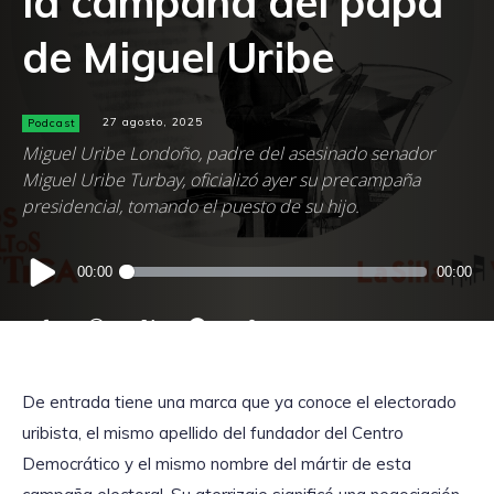
la campaña del papá
de Miguel Uribe
Podcast
27 agosto, 2025
Miguel Uribe Londoño, padre del asesinado senador
Miguel Uribe Turbay, oficializó ayer su precampaña
presidencial, tomando el puesto de su hijo.
Reproductor
00:00
00:00
de
audio
De entrada tiene una marca que ya conoce el electorado
uribista, el mismo apellido del fundador del Centro
Democrático y el mismo nombre del mártir de esta