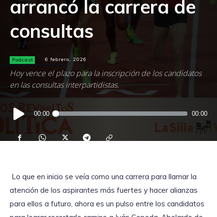
arrancó la carrera de
consultas
Podcast
6 febrero, 2026
Hoy vence el plazo para la inscripción de los candidatos
en las consultas interpartidistas.
Reproductor
00:00
00:00
de
audio
Lo que en inicio se veía como una carrera para llamar la
atención de los aspirantes más fuertes y hacer alianzas
para ellos a futuro, ahora es un pulso entre los candidatos