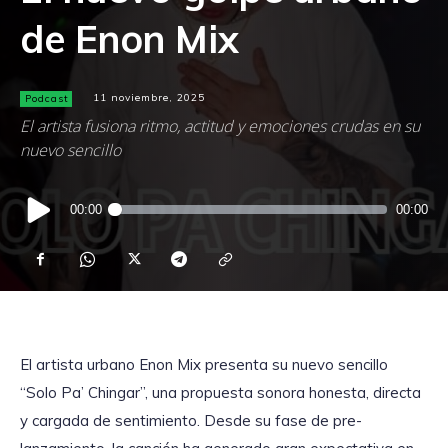
de Enon Mix
Podcast
11 noviembre, 2025
El artista fusiona ritmo, actitud y emociones crudas en su
nuevo sencillo
Reproductor
00:00
00:00
de
audio
El artista urbano Enon Mix presenta su nuevo sencillo
“Solo Pa’ Chingar”, una propuesta sonora honesta, directa
y cargada de sentimiento. Desde su fase de pre-