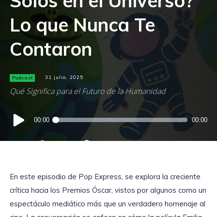
Solos en el Universo?
Lo que Nunca Te
Contaron
Podcast
31 julio, 2025
Qué Significa para el Futuro de la Humanidad
Reproductor
00:00
00:00
de
audio
En este episodio de Pop Express, se explora la creciente
crítica hacia los Premios Óscar, vistos por algunos como un
espectáculo mediático más que un verdadero homenaje al