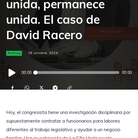
unida, permanece
unida. El caso de
David Racero
Política
28 octubre, 2024
Reproductor
00:00
00:00
de
audio
Hoy, el congresista tiene una investigación disciplinaria por
supuestamente contratar a funcionarios para labores
diferentes al trabajo legislativo y ayudar a un negocio