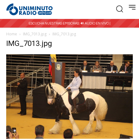
ESCUCHA NUESTRAS EMISORAS:
🔊 AUDIO EN VIVO |
Home
IMG_7013.jpg
IMG_7013.jpg
IMG_7013.jpg