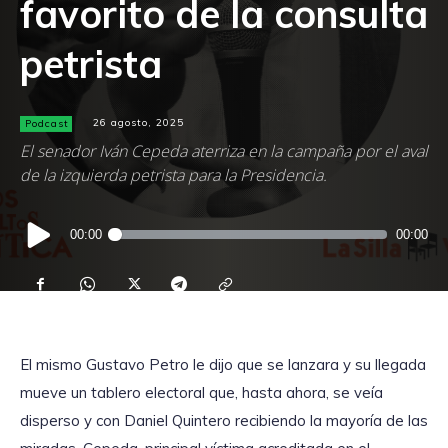
favorito de la consulta
petrista
Podcast
26 agosto, 2025
El senador Iván Cepeda aterriza en la campaña por el aval
de la izquierda petrista para la Presidencia.
Reproductor
00:00
00:00
de
audio
El mismo Gustavo Petro le dijo que se lanzara y su llegada
mueve un tablero electoral que, hasta ahora, se veía
disperso y con Daniel Quintero recibiendo la mayoría de las