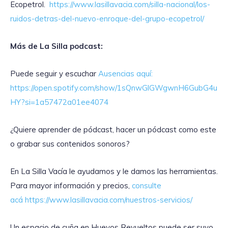
Ecopetrol.
https://www.lasillavacia.com/silla-nacional/los-
ruidos-detras-del-nuevo-enroque-del-grupo-ecopetrol/
Más de La Silla podcast:
Puede seguir y escuchar
Ausencias aquí:
https://open.spotify.com/show/1sQnwGlGWgwnH6GubG4u
HY?si=1a57472a01ee4074
¿Quiere aprender de pódcast, hacer un pódcast como este
o grabar sus contenidos sonoros?
En La Silla Vacía le ayudamos y le damos las herramientas.
Para mayor información y precios,
consulte
acá
https://www.lasillavacia.com/nuestros-servicios/
Un espacio de cuña en Huevos Revueltos puede ser suyo,