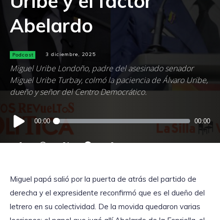
Uribe y el factor
Abelardo
Podcast
3 diciembre, 2025
Miguel Uribe Londoño, padre del asesinado senador
Miguel Uribe Turbay, colmó la paciencia de Álvaro Uribe,
dueño y señor del Centro Democrático.
Reproductor
00:00
00:00
de
audio
Miguel papá salió por la puerta de atrás del partido de
derecha y el expresidente reconfirmó que es el dueño del
letrero en su colectividad. De la movida quedaron varias