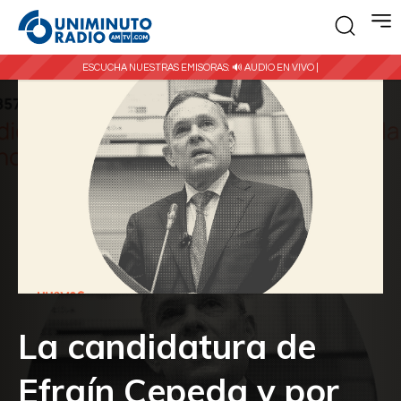
ESCUCHA NUESTRAS EMISORAS:
🔊 AUDIO EN VIVO |
La candidatura de
Efraín Cepeda y por