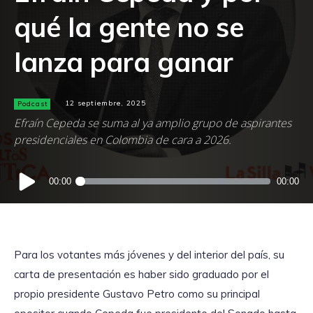
qué la gente no se
lanza para ganar
Podcast
12 septiembre, 2025
Efraín Cepeda se suma al ya amplio grupo de aspirantes
presidenciales en Colombia de cara a 2026.
Reproductor
00:00
00:00
de
audio
Para los votantes más jóvenes y del interior del país, su
carta de presentación es haber sido graduado por el
propio presidente Gustavo Petro como su principal