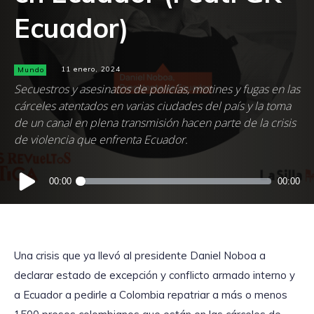
Ecuador)
Mundo
11 enero, 2024
Secuestros y asesinatos de policías, motines y fugas en las
cárceles atentados en varias ciudades del país y la toma
de un canal en plena transmisión hacen parte de la crisis
de violencia que enfrenta Ecuador.
Reproductor
00:00
00:00
de
audio
Una crisis que ya llevó al presidente Daniel Noboa a
declarar estado de excepción y conflicto armado interno y
a Ecuador a pedirle a Colombia repatriar a más o menos