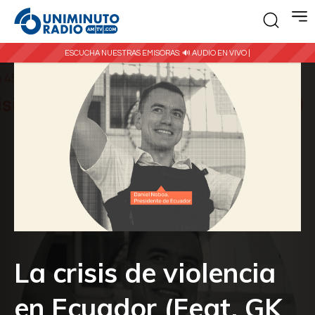
ESCUCHA NUESTRAS EMISORAS:
🔊 AUDIO EN VIVO |
La crisis de violencia
en Ecuador (Feat. GK