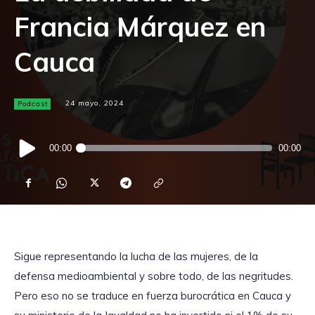
Francia Márquez en
Cauca
Podcast
24 mayo, 2024
Reproductor
00:00
00:00
de
audio
Sigue representando la lucha de las mujeres, de la
defensa medioambiental y sobre todo, de las negritudes.
Pero eso no se traduce en fuerza burocrática en Cauca y