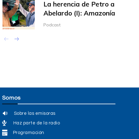
La herencia de Petro a
Abelardo (I): Amazonía
Podcast
Somos
Sobre las emisoras
Haz parte de la radio
Programación