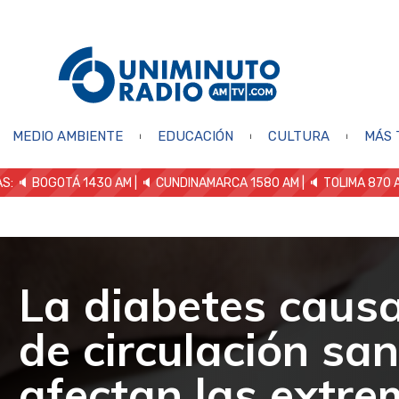
MEDIO AMBIENTE
EDUCACIÓN
CULTURA
MÁS 
S: 🔈
BOGOTÁ 1430 AM
| 🔈 CUNDINAMARCA 1580 AM
| 🔈 TOLIMA 870 
La diabetes caus
de circulación sa
afectan las extr