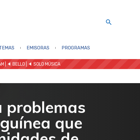
TEMAS
EMISORAS
PROGRAMAS
AM
| 🔈 BELLO
|
🔈 SOLO MÚSICA
a problemas
nguínea que
emidades de