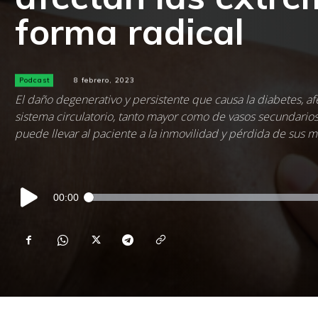
forma radical
Podcast
8 febrero, 2023
El daño degenerativo y persistente que causa la diabetes, a
sistema circulatorio, tanto mayor como de vasos secundarios
puede llevar al paciente a la inmovilidad y pérdida de sus
Reproductor
00:00
de
audio