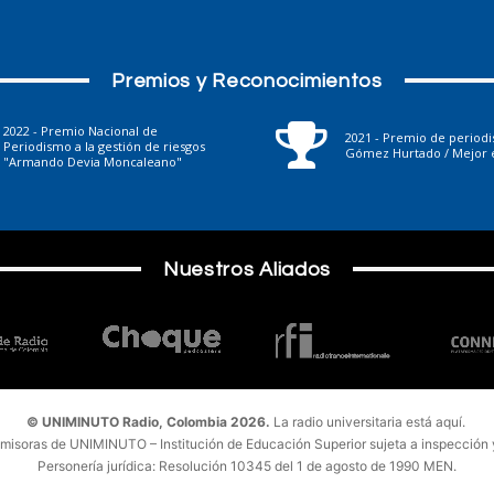
Premios y Reconocimientos
2022 - Premio Nacional de
2021 - Premio de period
Periodismo a la gestión de riesgos
Gómez Hurtado / Mejor e
"Armando Devia Moncaleano"
Nuestros Aliados
© UNIMINUTO Radio, Colombia 2026.
La radio universitaria está aquí.
emisoras de UNIMINUTO – Institución de Educación Superior sujeta a inspección y 
Personería jurídica: Resolución 10345 del 1 de agosto de 1990 MEN.