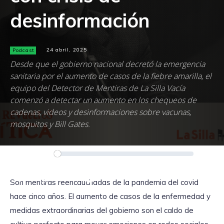
desinformación
Podcast
24 abril, 2025
Desde que el gobierno nacional decretó la emergencia
sanitaria por el aumento de casos de la fiebre amarilla, el
equipo del Detector de Mentiras de La Silla Vacía
comenzó a detectar un aumento en los chequeos de
cadenas, videos y desinformaciones sobre vacunas,
mosquitos y Bill Gates.
Reproductor
00:00
00:00
de
audio
Son mentiras reencauchadas de la pandemia del covid
hace cinco años. El aumento de casos de la enfermedad y
medidas extraordinarias del gobierno son el caldo de