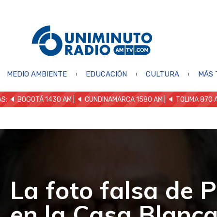
MEDIO AMBIENTE
EDUCACIÓN
CULTURA
MÁS 
S: 🔈
BOGOTÁ 1430 AM
| 🔈 CUNDINAMARCA 1580 AM
| 🔈 TOLIMA 870 
La foto falsa de 
en la Casa Blanc