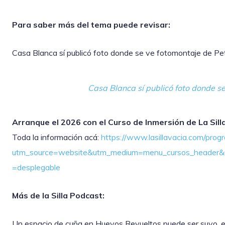
Para saber más del tema puede revisar:
Casa Blanca sí publicó foto donde se ve fotomontaje de Pe
Casa Blanca sí publicó foto donde s
Arranque el 2026 con el Curso de Inmersión de La Sill
Toda la información acá:
https://www.lasillavacia.com/pro
utm_source=website&utm_medium=menu_cursos_header&
=desplegable
Más de la Silla Podcast:
Un espacio de cuña en Huevos Revueltos puede ser suyo, ex