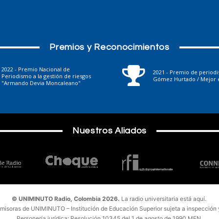
Premios y Reconocimientos
2022 - Premio Nacional de
2021 - Premio de period
Periodismo a la gestión de riesgos
Gómez Hurtado / Mejor e
"Armando Devia Moncaleano"
Nuestros Aliados
© UNIMINUTO Radio, Colombia 2026.
La radio universitaria está aquí.
emisoras de UNIMINUTO – Institución de Educación Superior sujeta a inspección y 
Personería jurídica: Resolución 10345 del 1 de agosto de 1990 MEN.