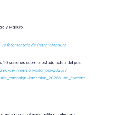
tro y Maduro.
e ve fotomontaje de Petro y Maduro
a.
10 sesiones sobre el estado actual del país.
grama-de-inmersion-colombia-2026/?
utm_campaign=inmersion_2026&utm_content
cepto para contenido político y electoral.