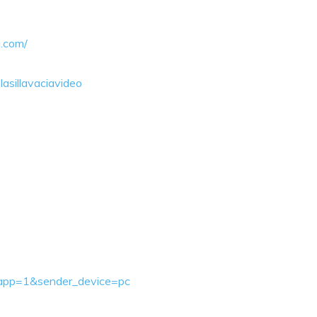
a.com/
asillavaciavideo
ebapp=1&sender_device=pc