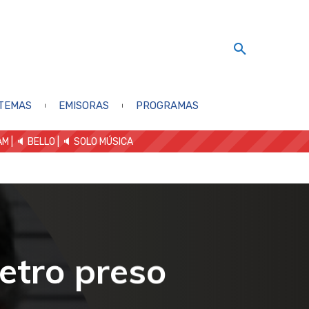
TEMAS
EMISORAS
PROGRAMAS
AM
| 🔈 BELLO
|
🔈 SOLO MÚSICA
Petro preso
a