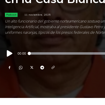
Podcast
11 noviembre, 2025
Un alto funcionario del gobierno norteamericano sostuvo un
Inteligencia Artificial, mostraba al presidente Gustavo Petro
uniformes naranjas, típicos de los presos federales de Nort
Reproductor
00:00
de
audio