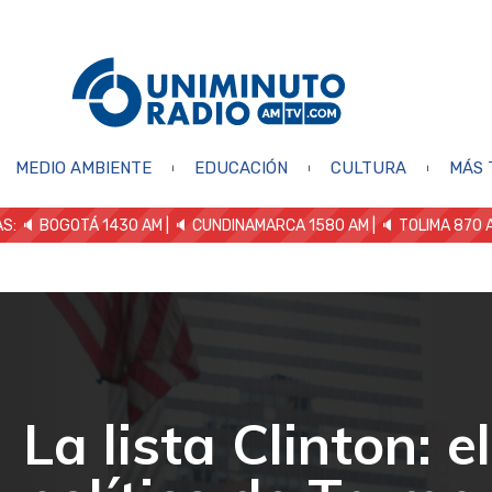
MEDIO AMBIENTE
EDUCACIÓN
CULTURA
MÁS 
S: 🔈
BOGOTÁ 1430 AM
| 🔈 CUNDINAMARCA 1580 AM
| 🔈 TOLIMA 870 
La lista Clinton: e