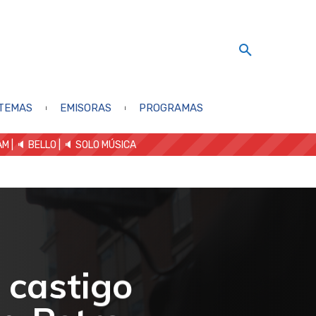
TEMAS
EMISORAS
PROGRAMAS
AM
| 🔈 BELLO
|
🔈 SOLO MÚSICA
l castigo