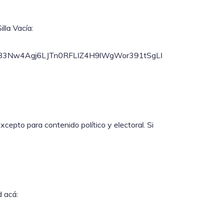
lla Vacía:
7PSB3Nw4Agj6LJTn0RFLIZ4H9lWgWor391tSgLI
epto para contenido político y electoral. Si
d acá: