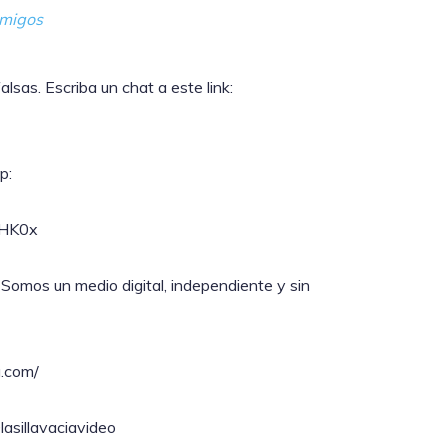
migos
sas. Escriba un chat a este link:
p:
lHK0x
 Somos un medio digital, independiente y sin
a.com/
asillavaciavideo