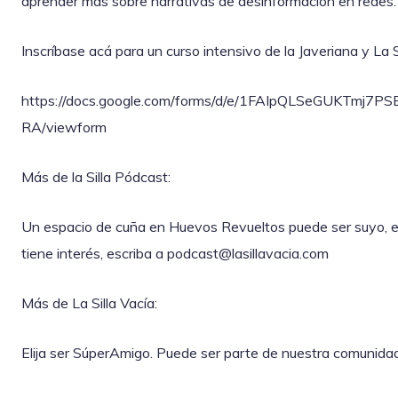
aprender más sobre narrativas de desinformación en redes.
Inscríbase acá para un curso intensivo de la Javeriana y La Si
https://docs.google.com/forms/d/e/1FAIpQLSeGUKTmj
RA/viewform
Más de la Silla Pódcast:
Un espacio de cuña en Huevos Revueltos puede ser suyo, exc
tiene interés, escriba a podcast@lasillavacia.com
Más de La Silla Vacía:
Elija ser SúperAmigo. Puede ser parte de nuestra comunida