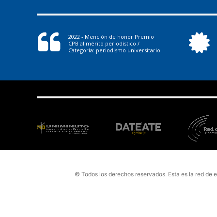
2022 - Mención de honor Premio
CPB al mérito periodístico /
Categoría: periodismo universitario
© Todos los derechos reservados. Esta es la red de 