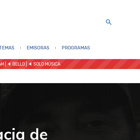
TEMAS
EMISORAS
PROGRAMAS
AM
| 🔈 BELLO
|
🔈 SOLO MÚSICA
acia de