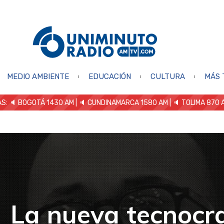
MEDIO AMBIENTE
EDUCACIÓN
CULTURA
MÁS 
S: 🔈
BOGOTÁ 1430 AM
| 🔈 CUNDINAMARCA 1580 AM
| 🔈 TOLIMA 870 
La nueva tecnocr