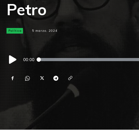
Petro
Política
5 marzo, 2024
Reproductor
00:00
de
audio