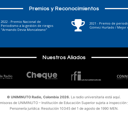
Premios y Reconocimientos
2022 - Premio Nacional de
2021 - Premio de period
Periodismo a la gestión de riesgos
Gómez Hurtado / Mejor e
"Armando Devia Moncaleano"
Nuestros Aliados
© UNIMINUTO Radio, Colombia 2026.
La radio universitaria está aquí.
emisoras de UNIMINUTO – Institución de Educación Superior sujeta a inspección y 
Personería jurídica: Resolución 10345 del 1 de agosto de 1990 MEN.