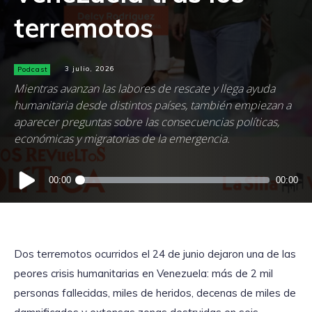
terremotos
Podcast
3 julio, 2026
Mientras avanzan las labores de rescate y llega ayuda
humanitaria desde distintos países, también empiezan a
aparecer preguntas sobre las consecuencias políticas,
económicas y migratorias de la emergencia.
Reproductor
00:00
00:00
de
audio
Dos terremotos ocurridos el 24 de junio dejaron una de las
peores crisis humanitarias en Venezuela: más de 2 mil
personas fallecidas, miles de heridos, decenas de miles de