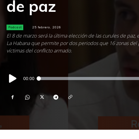
de paz
Podcast
25 febrero, 2026
El 8 de marzo será la última elección de las curules de paz
La Habana que permite por dos periodos que 16 zonas del pa
víctimas del conflicto armado.
Reproductor
00:00
de
audio