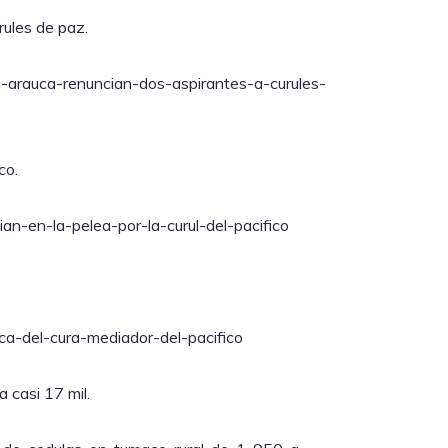
rules de paz.
n-arauca-renuncian-dos-aspirantes-a-curules-
co.
ian-en-la-pelea-por-la-curul-del-pacifico
tica-del-cura-mediador-del-pacifico
 casi 17 mil.