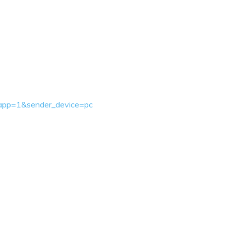
ebapp=1&sender_device=pc