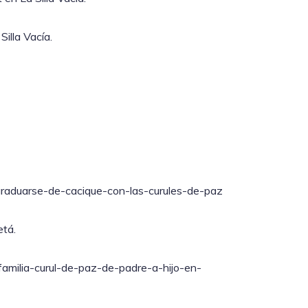
illa Vacía.
-graduarse-de-cacique-con-las-curules-de-paz
etá.
-familia-curul-de-paz-de-padre-a-hijo-en-