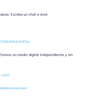
alsas. Escriba un chat a este
DA05MUhKdLlHK0x
 Somos un medio digital, independiente y sin
a.com/
asillavaciavideo