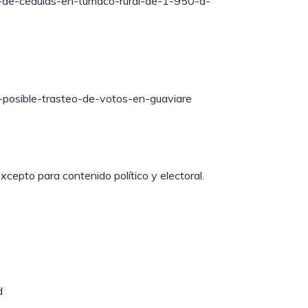
ion-de-cedulas-en-tumaco-rural-de-1-950-a-
e-posible-trasteo-de-votos-en-guaviare
cepto para contenido político y electoral.
d