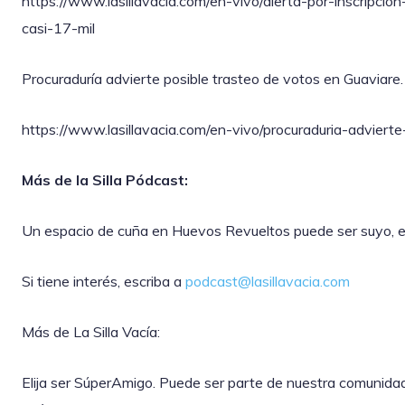
https://www.lasillavacia.com/en-vivo/alerta-por-inscripc
casi-17-mil
Procuraduría advierte posible trasteo de votos en Guaviare.
https://www.lasillavacia.com/en-vivo/procuraduria-adviert
Más de la Silla Pódcast:
Un espacio de cuña en Huevos Revueltos puede ser suyo, ex
Si tiene interés, escriba a
podcast@lasillavacia.com
Más de La Silla Vacía:
Elija ser SúperAmigo. Puede ser parte de nuestra comunida