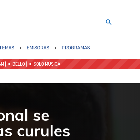
TEMAS
EMISORAS
PROGRAMAS
AM
| 🔈 BELLO
|
🔈 SOLO MÚSICA
ional se
as curules