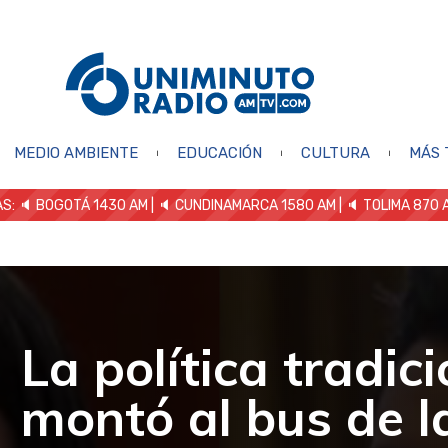
MEDIO AMBIENTE
EDUCACIÓN
CULTURA
MÁS 
S: 🔈
BOGOTÁ 1430 AM
| 🔈 CUNDINAMARCA 1580 AM
| 🔈 TOLIMA 870 
La política tradic
montó al bus de l