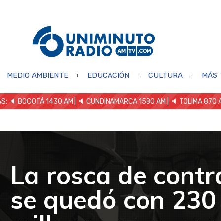
MEDIO AMBIENTE
EDUCACIÓN
CULTURA
MÁS 
S: 🔈
BOGOTÁ 1430 AM
| 🔈 CUNDINAMARCA 1580 AM
| 🔈 TOLIMA 870 
La rosca de contr
se quedó con 230 