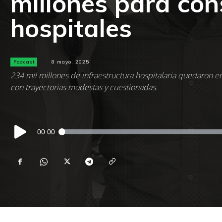
millones para con
hospitales
Podcast
8 mayo, 2025
234 mil millones de infraestructura hospitalaria quedaron e
con trayectorias modestas y cuestionadas.
Reproductor
00:00
de
audio