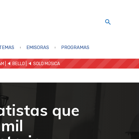
TEMAS
EMISORAS
PROGRAMAS
AM
| 🔈 BELLO
|
🔈 SOLO MÚSICA
atistas que
mil