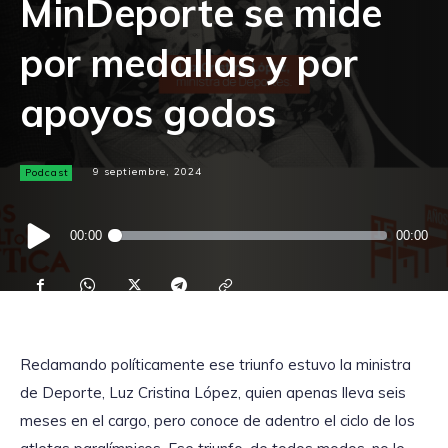
MinDeporte se mide
por medallas y por
apoyos godos
Podcast
9 septiembre, 2024
Reproductor
00:00
00:00
de
audio
Reclamando políticamente ese triunfo estuvo la ministra
de Deporte, Luz Cristina López, quien apenas lleva seis
meses en el cargo, pero conoce de adentro el ciclo de los