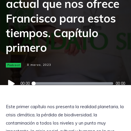
actual que nos ofrece
Francisco para estos
tiempos. Capítulo
primero
Podcast
8 marzo, 2023
Reproductor
00:00
00:00
de
audio
Este primer capítulo nos presenta la realidad planetaria, la
crisis climática, la pérdida de biodiversidad, la
contaminación a todos los niveles y un punto muy