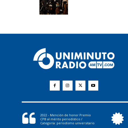
2022 - Mención de honor Premio
CPB al mérito periodístico /
Categoría: periodismo universitario