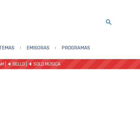
TEMAS
EMISORAS
PROGRAMAS
AM
| 🔈 BELLO
|
🔈 SOLO MÚSICA