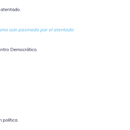
l atentado.
ibismo aún pasmado por el atentado
entro Democrático.
 política.