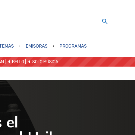
TEMAS
EMISORAS
PROGRAMAS
AM
| 🔈 BELLO
|
🔈 SOLO MÚSICA
 el