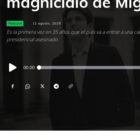
magnicidio de Mi
Podcast
12 agosto, 2025
Es la primera vez en 35 años que el país va a entrar a una ca
presidencial asesinado.
Reproductor
00:00
de
audio