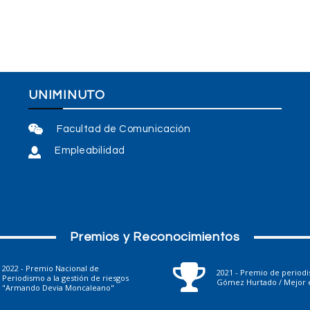
UNIMINUTO
Facultad de Comunicación
Empleabilidad
Premios y Reconocimientos
2022 - Premio Nacional de
2021 - Premio de period
Periodismo a la gestión de riesgos
Gómez Hurtado / Mejor e
"Armando Devia Moncaleano"