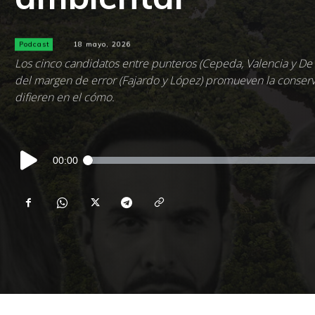
Podcast
18 mayo, 2026
Los cinco candidatos entre punteros (Cepeda, Valencia y De l
del margen de error (Fajardo y López) promueven la conser
difieren en el cómo.
Reproductor
00:00
de
audio