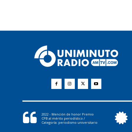
2022 - Mención de honor Premio
CPB al mérito periodístico /
Categoría: periodismo universitario