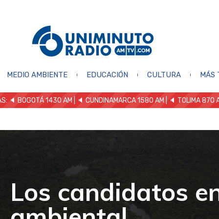
MEDIO AMBIENTE
EDUCACIÓN
CULTURA
MÁS 
S: 🔈
BOGOTÁ 1430 AM
| 🔈 CUNDINAMARCA 1580 AM
| 🔈 TOLIMA 870 
Los candidatos en
ambiental