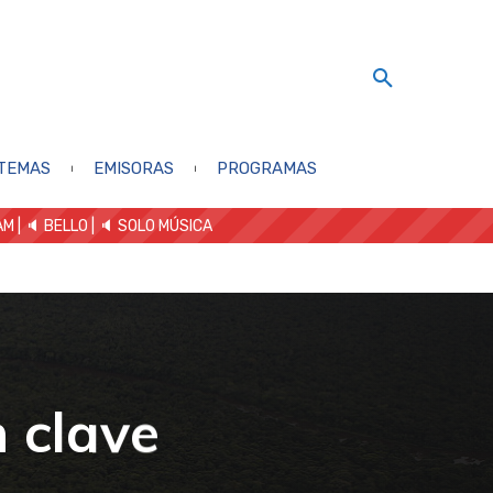
TEMAS
EMISORAS
PROGRAMAS
AM
| 🔈 BELLO
|
🔈 SOLO MÚSICA
 clave