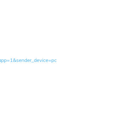
ebapp=1&sender_device=pc