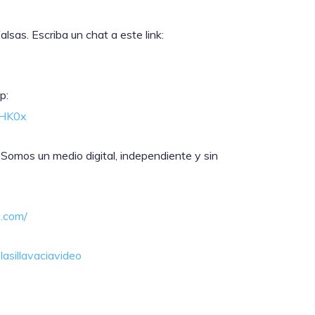
sas. Escriba un chat a este link:
p:
lHK0x
 Somos un medio digital, independiente y sin
a.com/
asillavaciavideo