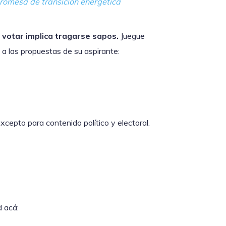
promesa de transición energética
 votar implica tragarse sapos.
Juegue
a las propuestas de su aspirante:
cepto para contenido político y electoral.
d acá: