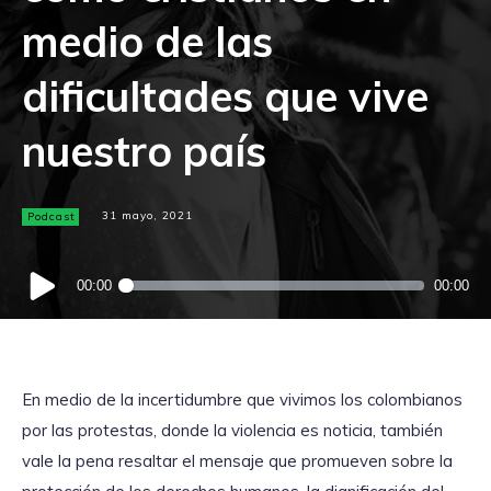
medio de las
dificultades que vive
nuestro país
Podcast
31 mayo, 2021
Reproductor
00:00
00:00
de
audio
En medio de la incertidumbre que vivimos los colombianos
por las protestas, donde la violencia es noticia, también
vale la pena resaltar el mensaje que promueven sobre la