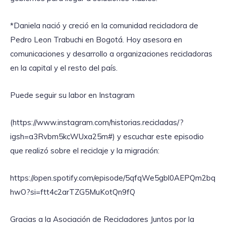
*Daniela nació y creció en la comunidad recicladora de
Pedro Leon Trabuchi en Bogotá. Hoy asesora en
comunicaciones y desarrollo a organizaciones recicladoras
en la capital y el resto del país.
Puede seguir su labor en Instagram
(https://www.instagram.com/historias.recicladas/?
igsh=a3Rvbm5kcWUxa25m#) y escuchar este episodio
que realizó sobre el reciclaje y la migración:
https://open.spotify.com/episode/5qfqWe5gbl0AEPQm2bq
hwO?si=ftt4c2arTZG5MuKotQn9fQ
Gracias a la Asociación de Recicladores Juntos por la