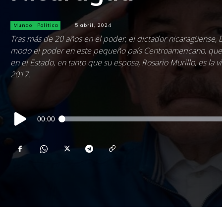
Mundo
Política
5 abril, 2024
Tras más de 20 años en el poder, el dictador nicaragüense, 
modo el poder en este pequeño país Centroamericano, que 8
en el Estado, en tanto que su esposa, Rosario Murillo, es la
2017.
Reproductor
00:00
de
audio