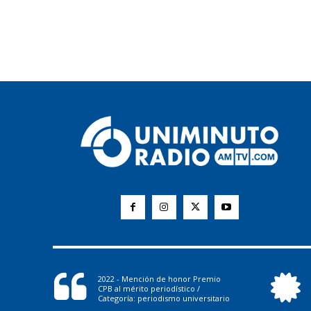
2022 - Mención de honor Premio
CPB al mérito periodístico /
Categoría: periodismo universitario