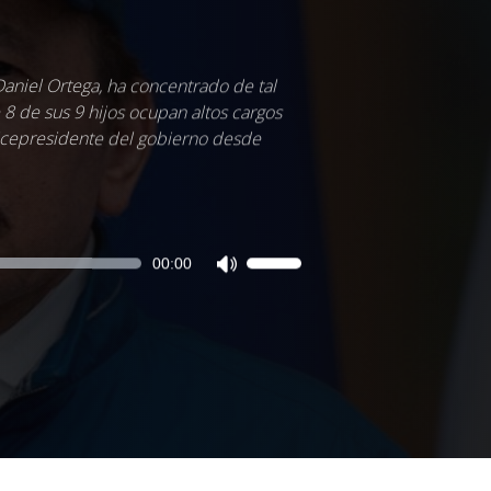
Daniel Ortega, ha concentrado de tal
 de sus 9 hijos ocupan altos cargos
 vicepresidente del gobierno desde
00:00
Utiliza
las
teclas
de
flecha
arriba/abajo
para
aumentar
o
disminuir