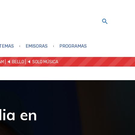
TEMAS
EMISORAS
PROGRAMAS
AM
| 🔈 BELLO
|
🔈 SOLO MÚSICA
ia en