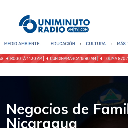
MEDIO AMBIENTE
EDUCACIÓN
CULTURA
MÁS 
S: 🔈
BOGOTÁ 1430 AM
| 🔈 CUNDINAMARCA 1580 AM
| 🔈 TOLIMA 870 
Negocios de Famil
Nicaragua