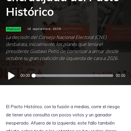
Histórico
Podcast
18 septiembre, 2025
La decisión del Consejo Nacional Electoral (CNE)
desbarata, inicialmente, los planes que tenía el
presidente Gustavo Petro de comenzar a armar desde
octubre su gran coalición de izquierda de cara a 2026.
Reproductor
00:00
00:00
de
audio
El Pacto Histórico, con la fusión a medias, corre el riesgo
de tener una consulta con pocos votos y un ganador
inesperado. Afuera de la izquierda, este fallo también