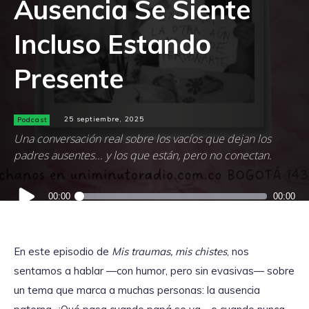
Ausencia Se Siente
Incluso Estando
Presente
Podcast
25 septiembre, 2025
Una conversación real sobre los vacíos que dejan los
padres ausentes... y los que están, pero no conectan.
Reproductor
00:00
00:00
de
audio
En este episodio de
Mis traumas, mis chistes
, nos
sentamos a hablar —con humor, pero sin evasivas— sobre
un tema que marca a muchas personas: la ausencia