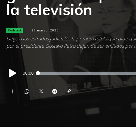
la televisión
Podcast
28 marzo, 2025
Llegó a los estrados judiciales la primera tutela que pide qu
por el presidente Gustavo Petro dejen de ser emitidos por te
Reproductor
00:00
de
audio