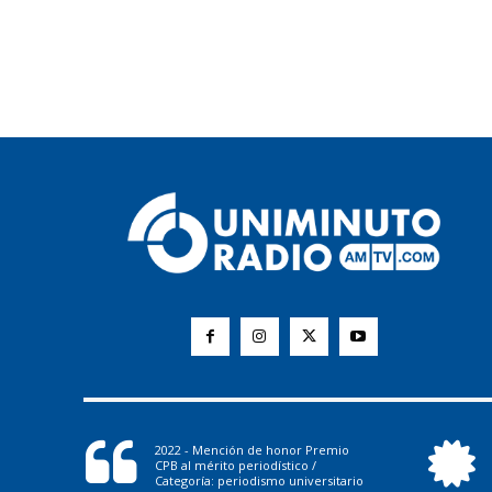
2022 - Mención de honor Premio
CPB al mérito periodístico /
Categoría: periodismo universitario