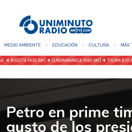
MEDIO AMBIENTE
EDUCACIÓN
CULTURA
MÁS 
S: 🔈
BOGOTÁ 1430 AM
| 🔈 CUNDINAMARCA 1580 AM
| 🔈 TOLIMA 870 
Petro en prime tim
gusto de los pres