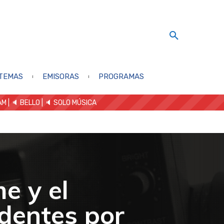
TEMAS
EMISORAS
PROGRAMAS
AM
| 🔈 BELLO
|
🔈 SOLO MÚSICA
e y el
identes por