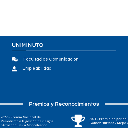
UNIMINUTO
Facultad de Comunicación
Empleabilidad
Premios y Reconocimientos
2022 - Premio Nacional de
2021 - Premio de period
Periodismo a la gestión de riesgos
Gómez Hurtado / Mejor e
"Armando Devia Moncaleano"