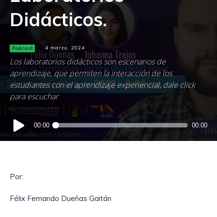
Didácticos.
Podcast
4 marzo, 2024
Los laboratorios didácticos son escenarios de
aprendizaje, que permiten la interacción de los
estudiantes con el aprendizaje experiencial, dale click
para escuchar
Reproductor
00:00
00:00
de
audio
Por:
Félix Fernando Dueñas Gaitán