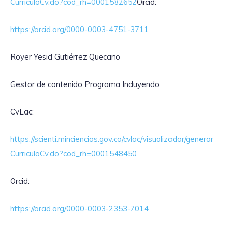
CurriculoCv.do?cod_rh=0001582652
Orcid:
https://orcid.org/0000-0003-4751-3711
Royer Yesid Gutiérrez Quecano
Gestor de contenido Programa Incluyendo
CvLac:
https://scienti.minciencias.gov.co/cvlac/visualizador/generar
CurriculoCv.do?cod_rh=0001548450
Orcid:
https://orcid.org/0000-0003-2353-7014