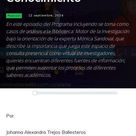
Podcast
12 septiembre, 2024
En este episodio del Programa Incluyendo se toma como
casos de análisis a la Biblioteca: Motor de la Investigación
bajo la orientación de la experta Mónica Sandoval, que
describe la importancia que juega este espacio de
consulta presencial como virtual de investigadores,
quienes encuentran diferentes fuentes de información;
que permiten sustentar los procesos de diferentes
saberes académicos.
Reproductor
00:00
00:00
de
audio
Por:
Johanna Alexandra Trejos Ballesteros